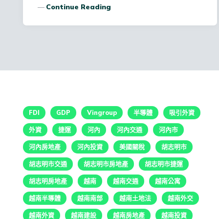
Continue Reading
FDI
GDP
Vingroup
半導體
吸引外資
外資
捷運
河內
河內交通
河內市
河內房地產
河內投資
美國關稅
胡志明市
胡志明市交通
胡志明市房地產
胡志明市捷運
胡志明房地產
越南
越南交通
越南公寓
越南半導體
越南南部
越南土地法
越南外交
越南外資
越南建設
越南房地產
越南投資