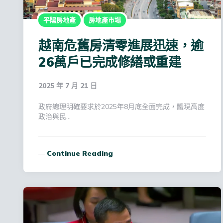
平陽房地產
房地產市場
越南危舊房清零進展迅速，逾
26萬戶已完成修繕或重建
2025 年 7 月 21 日
政府總理明確要求於2025年8月底全面完成，體現高度
政治與民…
Continue Reading