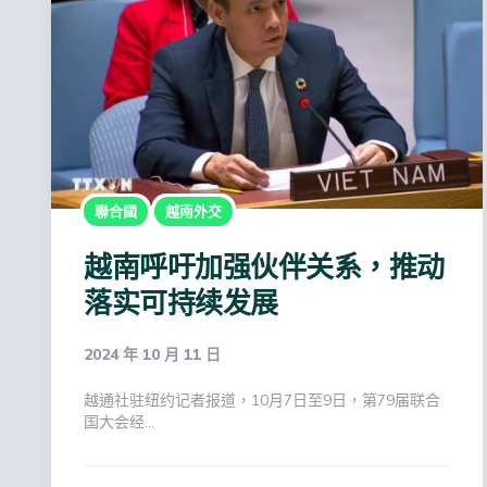
聯合國
越南外交
越南呼吁加强伙伴关系，推动
落实可持续发展
2024 年 10 月 11 日
越通社驻纽约记者报道，10月7日至9日，第79届联合
国大会经…