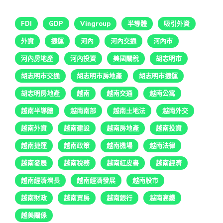
FDI
GDP
Vingroup
半導體
吸引外資
外資
捷運
河內
河內交通
河內市
河內房地產
河內投資
美國關稅
胡志明市
胡志明市交通
胡志明市房地產
胡志明市捷運
胡志明房地產
越南
越南交通
越南公寓
越南半導體
越南南部
越南土地法
越南外交
越南外資
越南建設
越南房地產
越南投資
越南捷運
越南政策
越南機場
越南法律
越南發展
越南稅務
越南紅皮書
越南經濟
越南經濟增長
越南經濟發展
越南股市
越南財政
越南買房
越南銀行
越南高鐵
越美關係