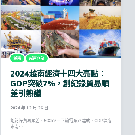
越南
越南企業
2024越南經濟十四大亮點：
GDP突破7%，創紀錄貿易順
差引熱議
2024 年 12 月 26 日
創紀錄貿易順差、500kV三回輸電線路建成、GDP領跑
東南亞…