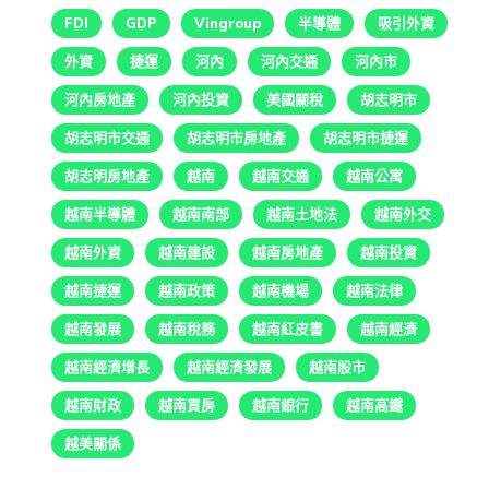
FDI
GDP
Vingroup
半導體
吸引外資
外資
捷運
河內
河內交通
河內市
河內房地產
河內投資
美國關稅
胡志明市
胡志明市交通
胡志明市房地產
胡志明市捷運
胡志明房地產
越南
越南交通
越南公寓
越南半導體
越南南部
越南土地法
越南外交
越南外資
越南建設
越南房地產
越南投資
越南捷運
越南政策
越南機場
越南法律
越南發展
越南稅務
越南紅皮書
越南經濟
越南經濟增長
越南經濟發展
越南股市
越南財政
越南買房
越南銀行
越南高鐵
越美關係