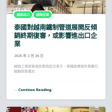
越南出口
越南投資
泰國對越南鐵制管道展開反傾
銷終期復審，或影響進出口企
業
2025 年 2 月 26 日
越南工貿部貿易防禦局近日表示，泰國商業部外貿廳已
啟動對原產於…
Continue Reading