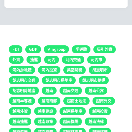
FDI
GDP
Vingroup
半導體
吸引外資
外資
捷運
河內
河內交通
河內市
河內房地產
河內投資
美國關稅
胡志明市
胡志明市交通
胡志明市房地產
胡志明市捷運
胡志明房地產
越南
越南交通
越南公寓
越南半導體
越南南部
越南土地法
越南外交
越南外資
越南建設
越南房地產
越南投資
越南捷運
越南政策
越南機場
越南法律
越南發展
越南稅務
越南紅皮書
越南經濟