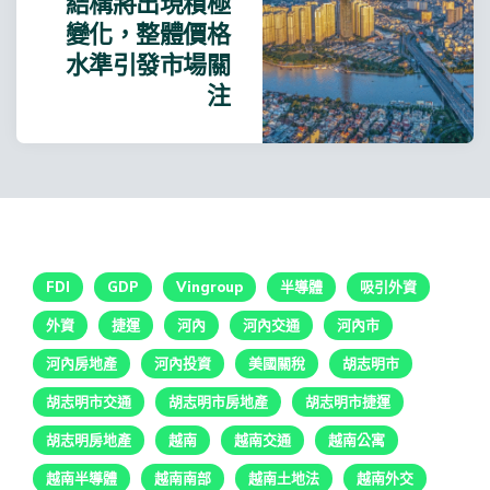
結構將出現積極
變化，整體價格
水準引發市場關
注
FDI
GDP
Vingroup
半導體
吸引外資
外資
捷運
河內
河內交通
河內市
河內房地產
河內投資
美國關稅
胡志明市
胡志明市交通
胡志明市房地產
胡志明市捷運
胡志明房地產
越南
越南交通
越南公寓
越南半導體
越南南部
越南土地法
越南外交