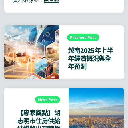
資料來源於：
民智報
Post
navigation
Previous Post
越南2025年上半
年經濟概況與全
年預測
Next Post
【專家觀點】胡
志明市住房供給