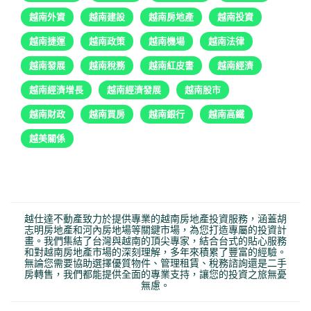
越南外資
越南建設
越南房地產
越南投資
越南捷運
越南政策
越南機場
越南法律
越南發展
越南稅務
越南紅皮書
越南經濟
越南經濟增長
越南經濟發展
越南股市
越南財政
越南買房
越南銀行
越南高鐵
越美關係
越仕達不動產致力於提供專業的越南房地產投資服務，涵蓋胡
志明房地產和河內房地場等關鍵市場，為您打造專屬的投資計
畫。我們集結了台灣與越南的頂尖專家，結合台式的貼心服務
和對越南房地產市場的深刻理解，多年來積累了豐富的經驗。
無論您需要協助選擇優質物件、管理租賃、稅務諮詢還是二手
房轉售，我們都能提供全面的專業支持，讓您的投資之旅無憂
無慮。