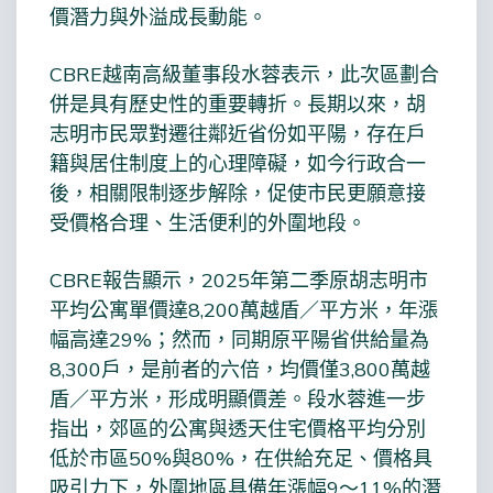
價潛力與外溢成長動能。
CBRE越南高級董事段水蓉表示，此次區劃合
併是具有歷史性的重要轉折。長期以來，胡
志明市民眾對遷往鄰近省份如平陽，存在戶
籍與居住制度上的心理障礙，如今行政合一
後，相關限制逐步解除，促使市民更願意接
受價格合理、生活便利的外圍地段。
CBRE報告顯示，2025年第二季原胡志明市
平均公寓單價達8,200萬越盾／平方米，年漲
幅高達29%；然而，同期原平陽省供給量為
8,300戶，是前者的六倍，均價僅3,800萬越
盾／平方米，形成明顯價差。段水蓉進一步
指出，郊區的公寓與透天住宅價格平均分別
低於市區50%與80%，在供給充足、價格具
吸引力下，外圍地區具備年漲幅9～11%的潛