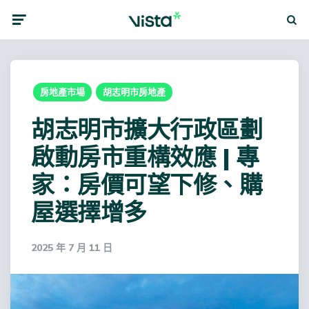
Menu
Searc
房地產市場
胡志明市房地產
胡志明市擴大行政區劃
啟動房市重構效應 | 專
家：房價可望下修、購
屋選擇增多
2025 年 7 月 11 日